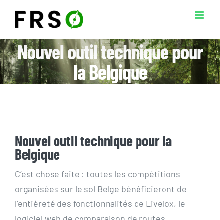
Passer
au
contenu
Nouvel outil technique pour
la Belgique
Nouvel outil technique pour la
Belgique
C’est chose faite : toutes les compétitions
organisées sur le sol Belge bénéficieront de
l’entièreté des fonctionnalités de Livelox, le
logiciel web de comparaison de routes.