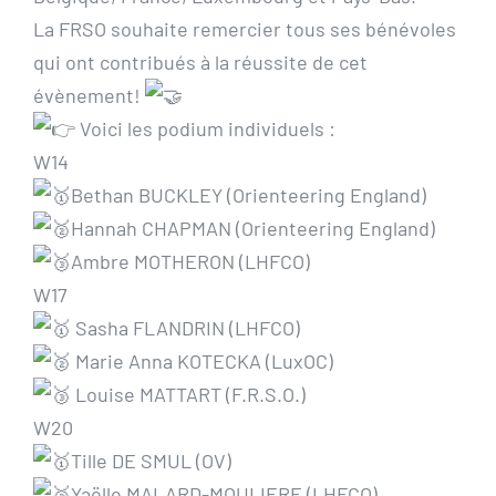
La FRSO souhaite remercier tous ses bénévoles
qui ont contribués à la réussite de cet
évènement!
Voici les podium individuels :
W14
Bethan BUCKLEY (Orienteering England)
Hannah CHAPMAN (Orienteering England)
Ambre MOTHERON (LHFCO)
W17
Sasha FLANDRIN (LHFCO)
Marie Anna KOTECKA (LuxOC)
Louise MATTART (F.R.S.O.)
W20
Tille DE SMUL (OV)
Yaëlle MALARD-MOULIERE (LHFCO)