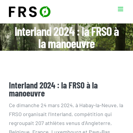
Passer
au
contenu
Interland 2024 : la FRSO à
la manoeuvre
Interland 2024 : la FRSO à la
manoeuvre
Ce dimanche 24 mars 2024, à Habay-la-Neuve, la
FRSO organisait l’Interland, compétition qui
regroupait 207 athlètes venus d’Angleterre,
Belgique, France, Luxembourg et Pays-Bas.