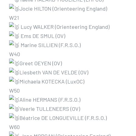
Jocie HILTON (Orienteering England)
W21
Lucy WALKER (Orienteering England)
Ems DE SMUL (OV)
Marine SILLIEN (F.R.S.O.)
W40
Greet OEYEN (OV)
Liesbeth VAN DE VELDE (OV)
Michaela KOTECKA (LuxOC)
W50
Aline HERMANS (F.R.S.O.)
Veerle TULLENEERS (OV)
Béatrice DE LONGUEVILLE (F.R.S.O.)
W60
Jane MORGAN (Orienteering England)