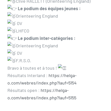
Clive HALLETT (Orienteering England)
Le podium des équipes jeunes
:
Orienteering England
OV
LHFCO
Le podium inter-catégories
:
Orienteering England
OV
F.R.S.O.
Bravo à toutes et à tous !
Résultats Interland :
https://helga-
o.com/webres/index.php?lauf=5154
Résultats open :
https://helga-
o.com/webres/index.php?lauf=5155