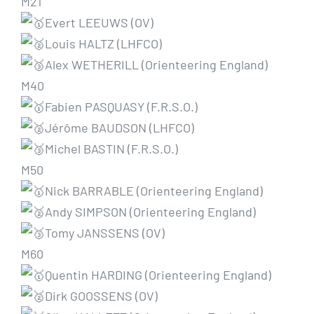
M21
Evert LEEUWS (OV)
Louis HALTZ (LHFCO)
Alex WETHERILL (Orienteering England)
M40
Fabien PASQUASY (F.R.S.O.)
Jérôme BAUDSON (LHFCO)
Michel BASTIN (F.R.S.O.)
M50
Nick BARRABLE (Orienteering England)
Andy SIMPSON (Orienteering England)
Tomy JANSSENS (OV)
M60
Quentin HARDING (Orienteering England)
Dirk GOOSSENS (OV)