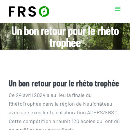
Passer
au
contenu
Un bon retour pour le rhéto
trophée
Un bon retour pour le rhéto trophée
Ce 24 avril 2024 a eu lieu la finale du
RhétoTrophée dans la région de Neufchâteau
avec une excellente collaboration ADEPS/FRSO.
Cette compétition a réunit 120 écoles qui ont dû
se qualifier pour cette finale.