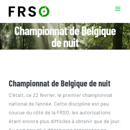
Passer
au
contenu
Championnat de Belgique
de nuit
Championnat de Belgique de nuit
C’était, ce 22 février, le premier championnat
national de l’année. Cette discipline est peu
courue du côté de la FRSO, les autorisations
étant encore plus difficiles à obtenir que de jour.
Il y a un peu plus d’épreuves organisées en