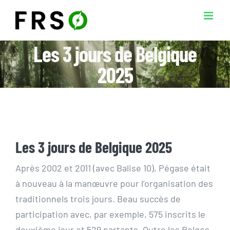
Passer
au
contenu
Les 3 jours de Belgique
2025
Les 3 jours de Belgique 2025
Après 2002 et 2011 (avec Balise 10), Pégase était
à nouveau à la manœuvre pour l’organisation des
traditionnels trois jours. Beau succès de
participation avec, par exemple, 575 inscrits le
deuxième jour et 529 partants. Outre les Belges,