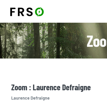
Passer
au
contenu
Zoo
Zoom : Laurence Defraigne
Laurence Defraigne